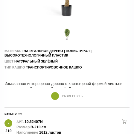
МАТЕРИАЛ
НАТУРАЛЬНОЕ ДЕРЕВО | ПОЛИСТИРОЛ |
ВЫСОКОТЕХНОЛОГИЧНЫЙ ПЛАСТИК
ЦВЕТ
НАТУРАЛЬНЫЙ ЗЕЛЁНЫЙ
ТИП КАШПО
ТРАНСПОРТИРОВОЧНОЕ КАШПО
Изысканное интерьерное дерево с характерной формой листьев
гинкго и лёгкой воздушной кроной. Реалистичная детализация,
натуральная фактура и гармоничный силуэт создают атмосферу
РАЗВЕРНУТЬ
природной элегантности, добавляя пространству стильный зелёный
акцент. Идеально подходит для оформления жилых и
коммерческих интерьеров, офисов, отелей, ресторанов и
РАЗМЕР
общественных пространств. Сохраняет безупречный внешний вид
круглый год без полива и специального ухода.
10.52407N
АРТ.
Размер
В-210 см
210
Наполнение
1612 листов