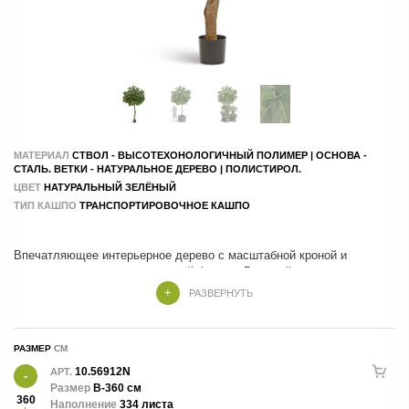
МАТЕРИАЛ
СТВОЛ - ВЫСОТЕХОНОЛОГИЧНЫЙ ПОЛИМЕР | ОСНОВА -
СТАЛЬ. ВЕТКИ - НАТУРАЛЬНОЕ ДЕРЕВО | ПОЛИСТИРОЛ.
ЦВЕТ
НАТУРАЛЬНЫЙ ЗЕЛЁНЫЙ
ТИП КАШПО
ТРАНСПОРТИРОВОЧНОЕ КАШПО
Впечатляющее интерьерное дерево с масштабной кроной и
крупными листьями лировидной формы. Высокий штамб
подчёркивает величественный силуэт растения, создавая
РАЗВЕРНУТЬ
эффектный акцент в просторных интерьерах. Реалистичная листва,
натуральная фактура и премиальное исполнение делают его
идеальным решением для оформления холлов, офисов, отелей,
РАЗМЕР
ресторанов и дизайнерских пространств. Сохраняет безупречный
10.56912N
АРТ.
Размер
В-360 см
360
Наполнение
334 листа