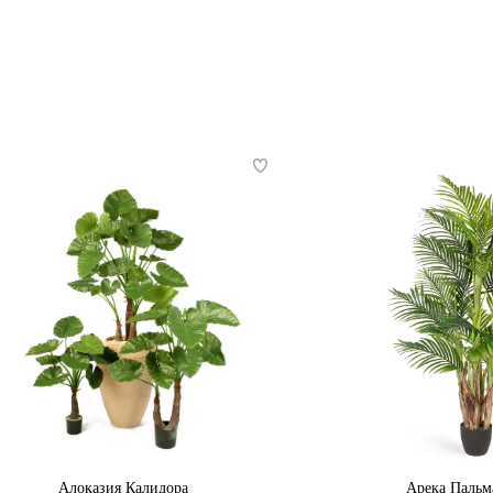
Алоказия Калидора
Арека Пальм