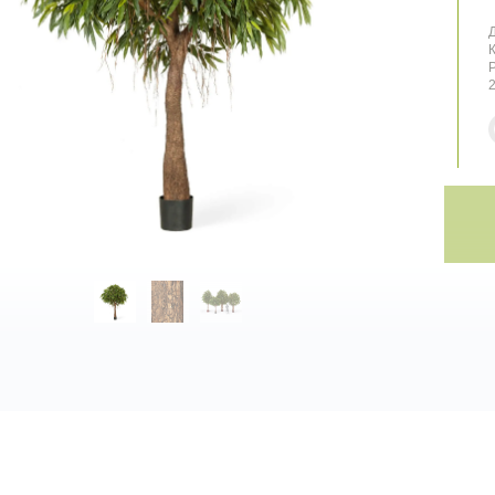
Д
К
Р
2