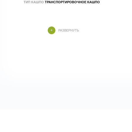
ТИП КАШПО
ТРАНСПОРТИРОВОЧНОЕ КАШПО
РАЗВЕРНУТЬ
Эффектное искусственное дерево с
массивным стволом и пышной кроной из
длинных узких листьев насыщенного
зелёного оттенка. Солидная форма и
реалистичная текстура создают образ
экзотического тропического растения,