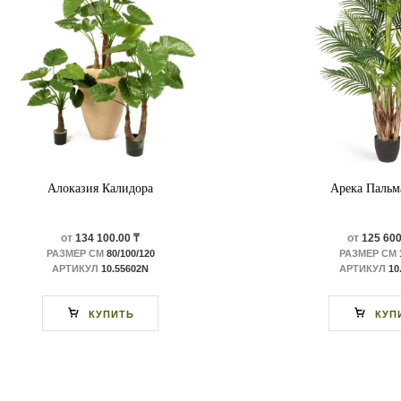
Алоказия Калидора
Арека Пальм
от
134 100.00 ₸
от
125 600
РАЗМЕР СМ
80/100/120
РАЗМЕР СМ
АРТИКУЛ
10.55602N
АРТИКУЛ
10
КУПИТЬ
КУП