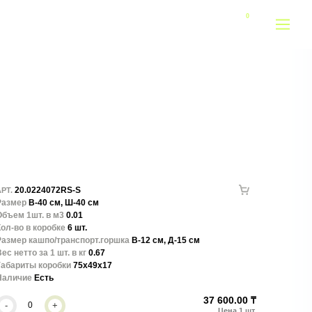
20.0224072RS-S
РТ.
Размер
В-40 см, Ш-40 см
Объем 1шт. в м3
0.01
ол-во в коробке
6 шт.
Размер кашпо/транспорт.горшка
В-12 см, Д-15 см
ес нетто за 1 шт. в кг
0.67
Габариты коробки
75x49x17
Наличие
Есть
37 600.00 ₸
-
+