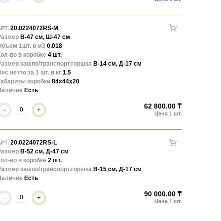
20.0224072RS-M
РТ.
Размер
В-47 см, Ш-47 см
Объем 1шт. в м3
0.018
ол-во в коробке
4 шт.
Размер кашпо/транспорт.горшка
В-14 см, Д-17 см
ес нетто за 1 шт. в кг
1.5
Габариты коробки
84x44x20
Наличие
Есть
62 800.00 ₸
-
+
20.0224072RS-L
РТ.
Размер
В-52 см, Д-47 см
ол-во в коробке
2 шт.
Размер кашпо/транспорт.горшка
В-15 см, Д-17 см
Наличие
Есть
90 000.00 ₸
-
+