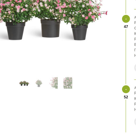
А
47
К
В
А
52
К