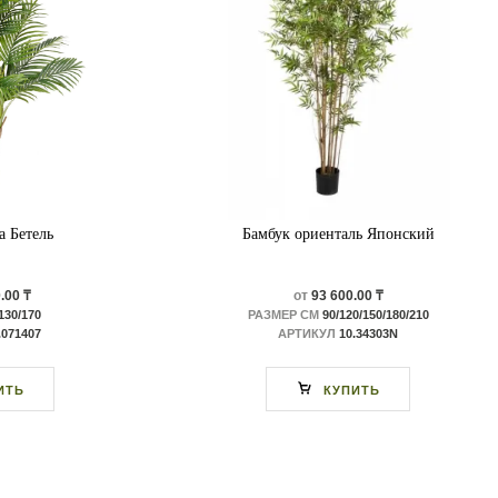
а Бетель
Бамбук ориенталь Японский
.00 ₸
от
93 600.00 ₸
130/170
РАЗМЕР СМ
90/120/150/180/210
.071407
АРТИКУЛ
10.34303N
ИТЬ
КУПИТЬ