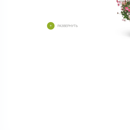
РАЗВЕРНУТЬ
Изысканная искусственная композиция с
лёгкими полевыми травами и нежными
цветочными акцентами. Сочетание белых и
розовых оттенков создаёт атмосферу
природной свежести и утончённости,
идеально дополняя интерьер дома, офиса,
гостиниц и коммерческих пространств. Не