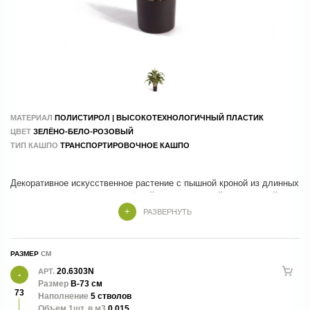
МАТЕРИАЛ
ПОЛИСТИРОЛ | ВЫСОКОТЕХНОЛОГИЧНЫЙ ПЛАСТИК
ЦВЕТ
ЗЕЛЁНО-БЕЛО-РОЗОВЫЙ
ТИП КАШПО
ТРАНСПОРТИРОВОЧНОЕ КАШПО
Декоративное искусственное растение с пышной кроной из длинных
узких листьев, создающих лёгкий и естественный тропический
образ. Компактная форма в горшке делает её удобным элементом
РАЗВЕРНУТЬ
для оформления интерьеров, офисов, гостиниц и коммерческих
пространств. Не требует полива и ухода, сохраняет свежий вид
РАЗМЕР
20.6303N
АРТ.
Размер
В-73 см
73
5 стволов
Наполнение
5 стволов
Объем 1шт. в м3
0.015