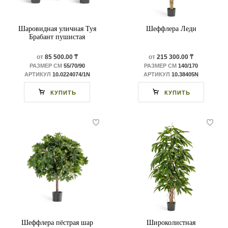
Шаровидная уличная Туя
Шеффлера Леди
Брабант пушистая
от
85 500.00 ₸
от
215 300.00 ₸
РАЗМЕР СМ
55/70/90
РАЗМЕР СМ
140/170
АРТИКУЛ
10.0224074/1N
АРТИКУЛ
10.38405N
КУПИТЬ
КУПИТЬ
Шеффлера пёстрая шар
Широколистная