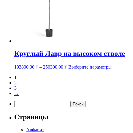
товара.
Круглый Лавр на высоком стволе
Этот
193800,00
₸
–
250300,00
₸
Выберите параметры
товар
имеет
1
несколько
2
вариаций.
3
Опции
→
можно
Найти:
выбрать
на
странице
Страницы
товара.
Алфавит