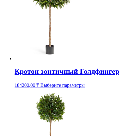
выбрать
на
странице
товара.
Кротон зонтичный Голдфингер
Этот
184200,00
₸
Выберите параметры
товар
имеет
несколько
вариаций.
Опции
можно
выбрать
на
странице