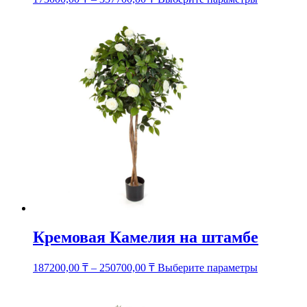
товар
имеет
несколько
вариаций.
Опции
можно
выбрать
на
странице
товара.
Кремовая Камелия на штамбе
Этот
187200,00
₸
–
250700,00
₸
Выберите параметры
товар
имеет
несколько