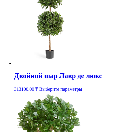
можно
выбрать
на
странице
товара.
Двойной шар Лавр де люкс
Этот
313100,00
₸
Выберите параметры
товар
имеет
несколько
вариаций.
Опции
можно
выбрать
на