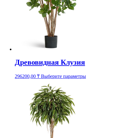
странице
товара.
Древовидная Клузия
Этот
296200,00
₸
Выберите параметры
товар
имеет
несколько
вариаций.
Опции
можно
выбрать
на
странице
товара.