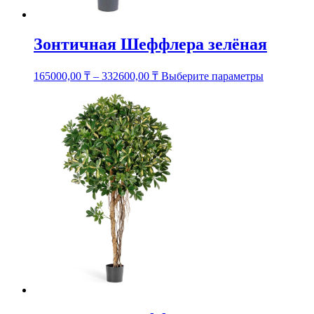
Зонтичная Шеффлера зелёная
Этот
165000,00
₸
–
332600,00
₸
Выберите параметры
товар
имеет
несколько
вариаций.
Опции
можно
выбрать
на
странице
товара.