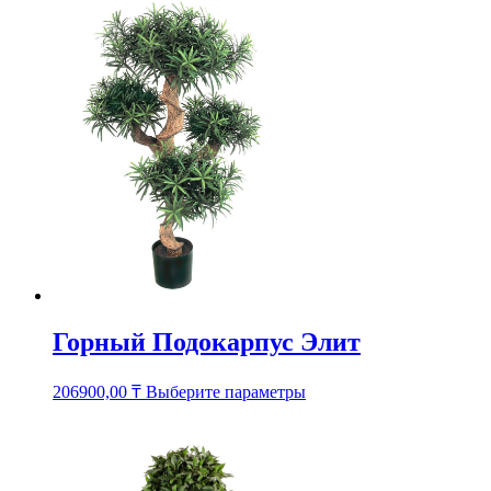
несколько
вариаций.
Опции
можно
выбрать
на
странице
товара.
Горный Подокарпус Элит
Этот
206900,00
₸
Выберите параметры
товар
имеет
несколько
вариаций.
Опции