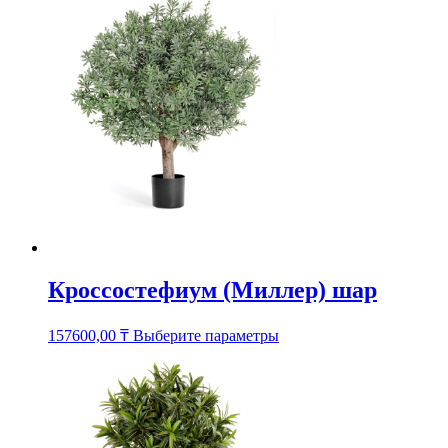
вариаций.
Опции
можно
выбрать
на
странице
товара.
Кроссостефиум (Миллер) шар
Этот
157600,00
₸
Выберите параметры
товар
имеет
несколько
вариаций.
Опции
можно