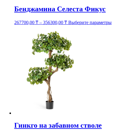
Бенджамина Селеста Фикус
Этот
267700,00
₸
–
356300,00
₸
Выберите параметры
товар
имеет
несколько
вариаций.
Опции
можно
выбрать
на
странице
товара.
Гинкго на забавном стволе