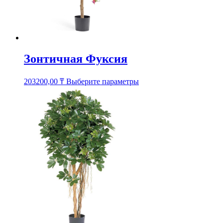
Зонтичная Фуксия
Этот
203200,00
₸
Выберите параметры
товар
имеет
несколько
вариаций.
Опции
можно
выбрать
на
странице
товара.