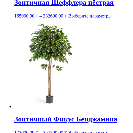
Зонтичная Шеффлера пёстрая
Этот
165000,00
₸
–
332600,00
₸
Выберите параметры
товар
имеет
несколько
вариаций.
Опции
можно
выбрать
на
странице
товара.
Зонтичный Фикус Бенджамина
Этот
173000,00
₸
–
357700,00
₸
Выберите параметры