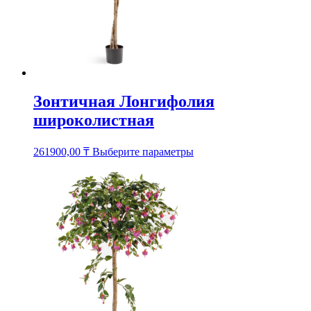
Зонтичная Лонгифолия
широколистная
Этот
261900,00
₸
Выберите параметры
товар
имеет
несколько
вариаций.
Опции
можно
выбрать
на
странице
товара.