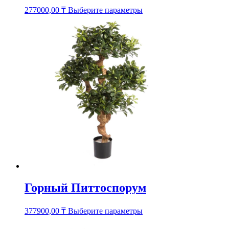
Этот
277000,00
₸
Выберите параметры
товар
имеет
несколько
вариаций.
Опции
можно
выбрать
на
странице
товара.
Горный Питтоспорум
Этот
377900,00
₸
Выберите параметры
товар
имеет