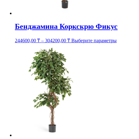
Бенджамина Коркскрю Фикус
Этот
244600,00
₸
–
304200,00
₸
Выберите параметры
товар
имеет
несколько
вариаций.
Опции
можно
выбрать
на
странице
товара.