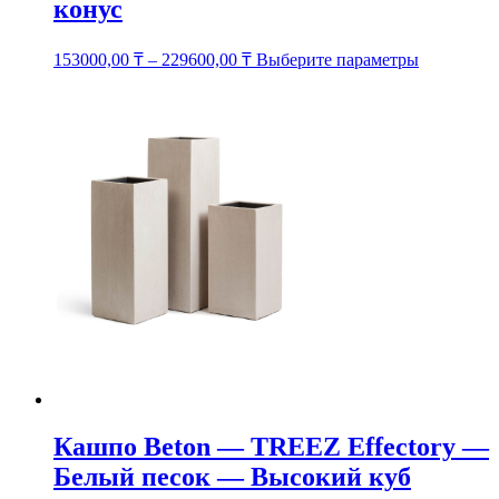
конус
Этот
153000,00
₸
–
229600,00
₸
Выберите параметры
товар
имеет
несколько
вариаций.
Опции
можно
выбрать
на
странице
товара.
Кашпо Beton — TREEZ Effectory —
Белый песок — Высокий куб