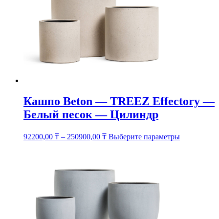
Опции
можно
выбрать
на
странице
товара.
Кашпо Beton — TREEZ Effectory —
Белый песок — Цилиндр
Этот
92200,00
₸
–
250900,00
₸
Выберите параметры
товар
имеет
несколько
вариаций.
Опции
можно
выбрать
на
странице