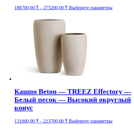
Этот
188700,00
₸
–
275200,00
₸
Выберите параметры
товар
имеет
несколько
вариаций.
Опции
можно
выбрать
на
странице
товара.
Кашпо Beton — TREEZ Effectory —
Белый песок — Высокий округлый
конус
Этот
131000,00
₸
–
213700,00
₸
Выберите параметры
товар
имеет