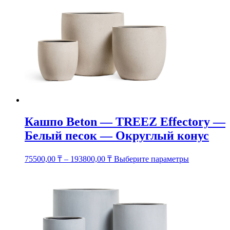
несколько
вариаций.
Опции
можно
выбрать
на
странице
товара.
Кашпо Beton — TREEZ Effectory —
Белый песок — Округлый конус
Этот
75500,00
₸
–
193800,00
₸
Выберите параметры
товар
имеет
несколько
вариаций.
Опции
можно
выбрать