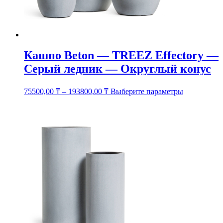
товара.
Кашпо Beton — TREEZ Effectory —
Серый ледник — Округлый конус
Этот
75500,00
₸
–
193800,00
₸
Выберите параметры
товар
имеет
несколько
вариаций.
Опции
можно
выбрать
на
странице
товара.