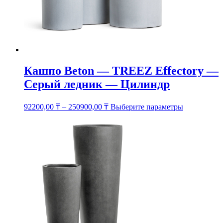
на
странице
товара.
Кашпо Beton — TREEZ Effectory —
Серый ледник — Цилиндр
Этот
92200,00
₸
–
250900,00
₸
Выберите параметры
товар
имеет
несколько
вариаций.
Опции
можно
выбрать
на
странице
товара.