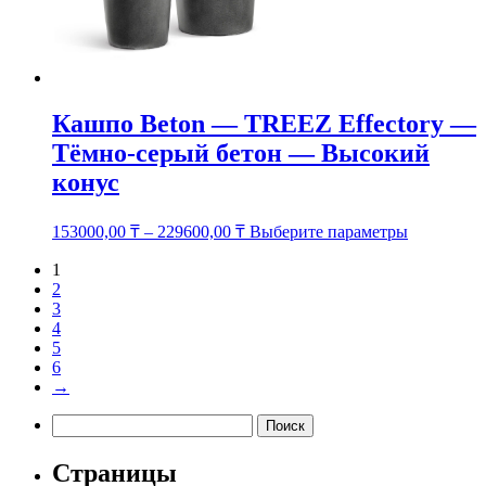
Кашпо Beton — TREEZ Effectory —
Тёмно-серый бетон — Высокий
конус
Этот
153000,00
₸
–
229600,00
₸
Выберите параметры
товар
имеет
1
несколько
2
вариаций.
3
Опции
4
можно
5
выбрать
6
на
→
странице
Найти:
товара.
Страницы