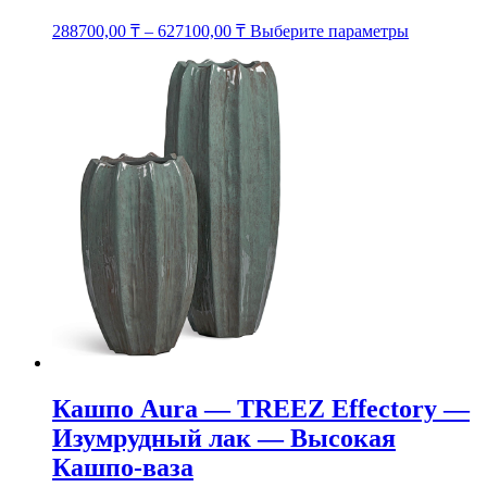
Этот
288700,00
₸
–
627100,00
₸
Выберите параметры
товар
имеет
несколько
вариаций.
Опции
можно
выбрать
на
странице
товара.
Кашпо Aura — TREEZ Effectory —
Изумрудный лак — Высокая
Кашпо-ваза