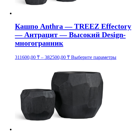
Кашпо Anthra — TREEZ Effectory
— Антрацит — Высокий Design-
многогранник
Этот
311600,00
₸
–
382500,00
₸
Выберите параметры
товар
имеет
несколько
вариаций.
Опции
можно
выбрать
на
странице
товара.