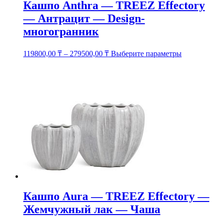
Кашпо Anthra — TREEZ Effectory
— Антрацит — Design-
многогранник
Этот
119800,00
₸
–
279500,00
₸
Выберите параметры
товар
имеет
несколько
вариаций.
Опции
можно
выбрать
на
странице
товара.
Кашпо Aura — TREEZ Effectory —
Жемчужный лак — Чаша