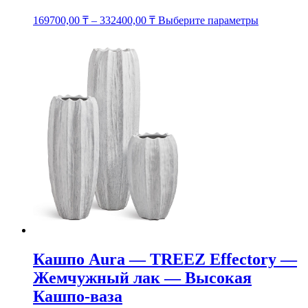
Этот
169700,00
₸
–
332400,00
₸
Выберите параметры
товар
имеет
несколько
вариаций.
Опции
можно
выбрать
на
странице
товара.
Кашпо Aura — TREEZ Effectory —
Жемчужный лак — Высокая
Кашпо-ваза