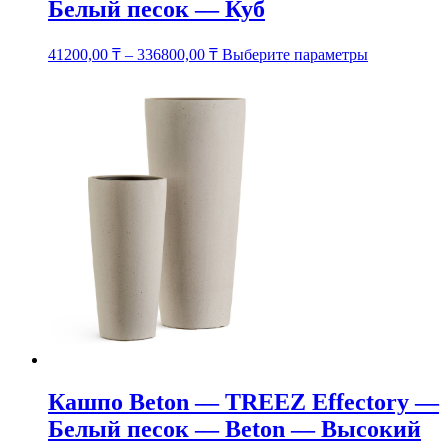
Белый песок — Куб
Этот
41200,00
₸
–
336800,00
₸
Выберите параметры
товар
имеет
несколько
вариаций.
Опции
можно
выбрать
на
странице
товара.
Кашпо Beton — TREEZ Effectory —
Белый песок — Beton — Высокий