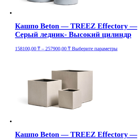
Кашпо Beton — TREEZ Effectory —
Серый ледник- Высокий цилиндр
Этот
158100,00
₸
–
257900,00
₸
Выберите параметры
товар
имеет
несколько
вариаций.
Опции
можно
выбрать
на
странице
товара.
Кашпо Beton — TREEZ Effectory —