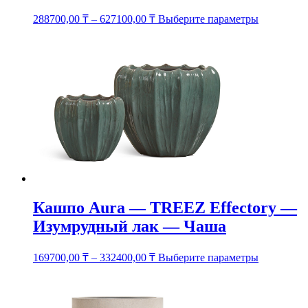
Этот
288700,00
₸
–
627100,00
₸
Выберите параметры
товар
имеет
несколько
вариаций.
Опции
можно
выбрать
на
странице
товара.
Кашпо Aura — TREEZ Effectory —
Изумрудный лак — Чаша
Этот
169700,00
₸
–
332400,00
₸
Выберите параметры
товар
имеет
несколько
вариаций.