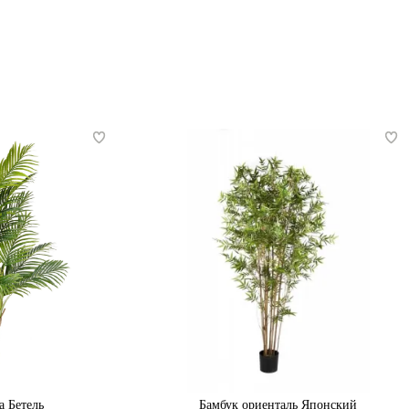
а Бетель
Бамбук ориенталь Японский