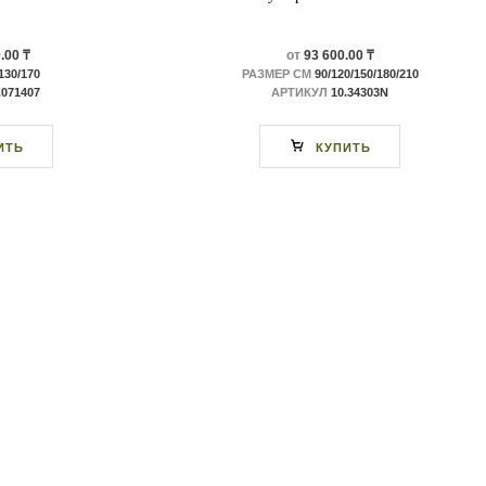
.00 ₸
от
93 600.00 ₸
130/170
РАЗМЕР СМ
90/120/150/180/210
.071407
АРТИКУЛ
10.34303N
ИТЬ
КУПИТЬ