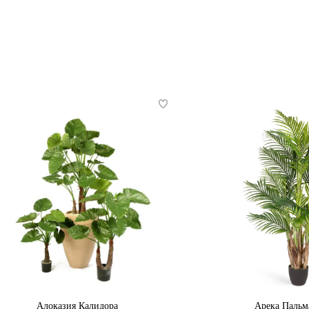
Алоказия Калидора
Арека Пальм