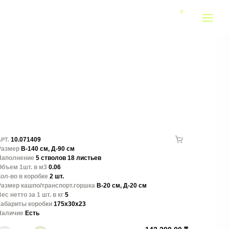
10.071409
РТ.
Размер
В-140 см, Д-90 см
Наполнение
5 стволов 18 листьев
Объем 1шт. в м3
0.06
ол-во в коробке
2 шт.
Размер кашпо/транспорт.горшка
В-20 см, Д-20 см
ес нетто за 1 шт. в кг
5
Габариты коробки
175x30x23
Наличие
Есть