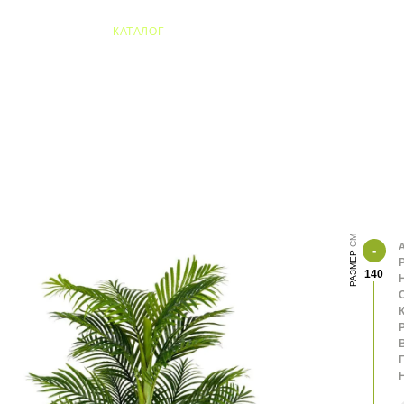
04 Алматы
КАТАЛОГ
А
РАЗМЕР
140
К
В